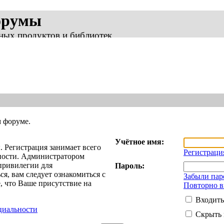
орумы
ных продуктов и библиотек
м форуме.
Учётное имя:
 Регистрация занимает всего
Регистраци
жности. Администратором
привилегии для
Пароль:
я, вам следует ознакомиться с
Забыли пар
 что Ваше присутствие на
Повторно в
Входить
циальности
Скрыть 