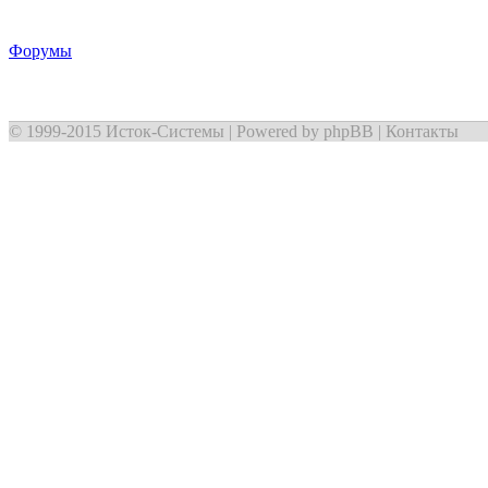
Форумы
© 1999-2015
Исток-Системы
| Powered by
phpBB
|
Контакты