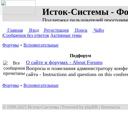
Исток-Системы - Ф
Поддержка пользователей программ
Главная
Вход
Регистрация
Поиск
ЧаВо
|
Сообщения без ответов
Активные темы
Форумы
»
Вспомогательные
Подфорум
О сайте и форумах - About Forums
Вопросы и пожелания администратору конфе
сайта - Instructions and questions on this confer
Форумы
»
Вспомогательные
© 1999-2025
Исток-Системы
| Powered by
phpBB
|
Контакты