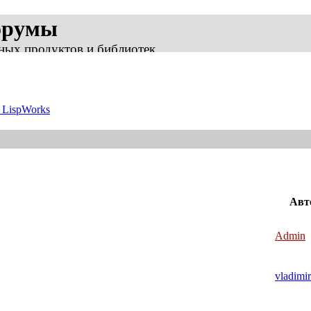
орумы
ных продуктов и библиотек
n LispWorks
Авт
Admin
vladimir