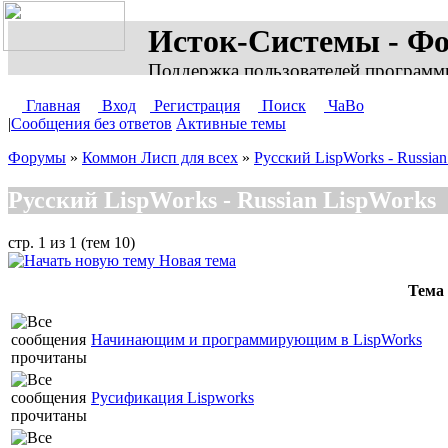
Исток-Системы - Ф
Поддержка пользователей программ
Главная
Вход
Регистрация
Поиск
ЧаВо
|
Сообщения без ответов
Активные темы
Форумы
»
Коммон Лисп для всех
»
Русский LispWorks - Russia
Русский LispWorks - Russian LispWorks
стр. 1 из 1 (тем 10)
Новая тема
Тема
Начинающим и программирующим в LispWorks
Русификация Lispworks