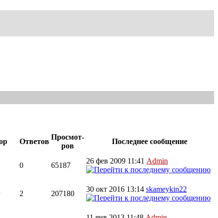
Просмот-
ор
Ответов
Последнее сообщение
ров
26 фев 2009 11:41
Admin
0
65187
30 окт 2016 13:14
skameykin22
2
207180
11 янв 2013 11:48
Admin