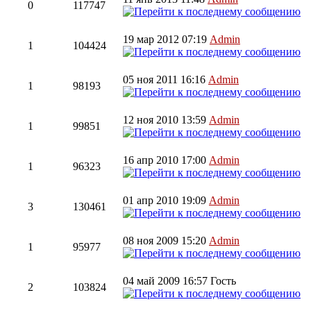
0
117747
19 мар 2012 07:19
Admin
1
104424
05 ноя 2011 16:16
Admin
1
98193
12 ноя 2010 13:59
Admin
1
99851
16 апр 2010 17:00
Admin
1
96323
01 апр 2010 19:09
Admin
3
130461
08 ноя 2009 15:20
Admin
1
95977
04 май 2009 16:57
Гость
2
103824