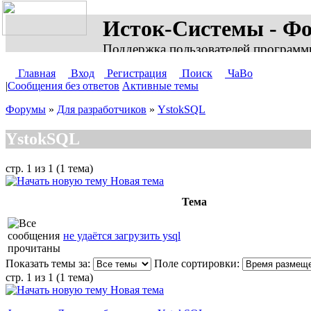
Исток-Системы - Ф
Поддержка пользователей программ
Главная
Вход
Регистрация
Поиск
ЧаВо
|
Сообщения без ответов
Активные темы
Форумы
»
Для разработчиков
»
YstokSQL
YstokSQL
стр. 1 из 1 (1 тема)
Новая тема
Тема
не удаётся загрузить ysql
Показать темы за:
Поле сортировки:
стр. 1 из 1 (1 тема)
Новая тема