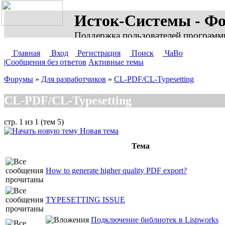
Исток-Системы - Ф
Поддержка пользователей программ
Главная
Вход
Регистрация
Поиск
ЧаВо
|
Сообщения без ответов
Активные темы
Форумы
»
Для разработчиков
»
CL-PDF/CL-Typesetting
CL-PDF/CL-Typesetting
стр. 1 из 1 (тем 5)
Новая тема
Тема
How to generate higher quality PDF export?
TYPESETTING ISSUE
Подключение библиотек в Lispworks