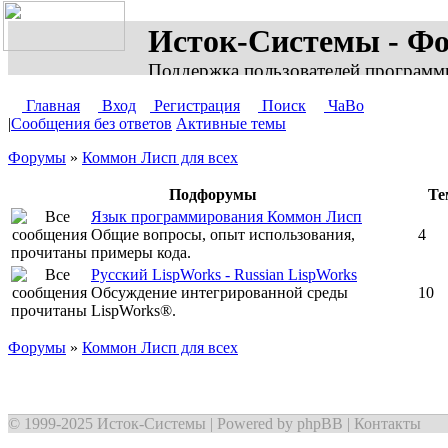
Исток-Системы - Ф
Поддержка пользователей программ
Главная
Вход
Регистрация
Поиск
ЧаВо
|
Сообщения без ответов
Активные темы
Форумы
»
Коммон Лисп для всех
Подфорумы
Те
Язык программирования Коммон Лисп
Общие вопросы, опыт использования,
4
примеры кода.
Русский LispWorks - Russian LispWorks
Обсуждение интегрированной среды
10
LispWorks®.
Форумы
»
Коммон Лисп для всех
© 1999-2025
Исток-Системы
| Powered by
phpBB
|
Контакты