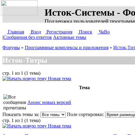
Исток-Системы - Ф
Поддержка пользователей программ
Главная
Вход
Регистрация
Поиск
ЧаВо
|
Сообщения без ответов
Активные темы
Форумы
»
Программные комплексы и приложения
»
Исток-Ти
Исток-Титры
стр. 1 из 1 (1 тема)
Новая тема
Тема
Анонс новых версий
Показать темы за:
Поле сортировки:
стр. 1 из 1 (1 тема)
Новая тема