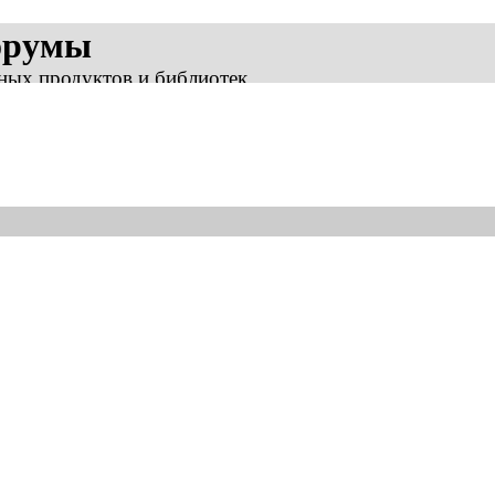
орумы
ных продуктов и библиотек