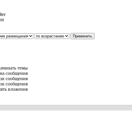
lter
ent
ачинать темы
 на сообщения
вои сообщения
вои сообщения
ять вложения