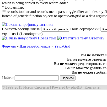
which is being copied to every record added.
* toolbars.lisp:
** records-toolbar and records-menu pass :toggle-filter and :destroy-fi
instead of generic function objects to operate-on-grid as a data argum
Показать сообщения за:
Поле сортировки:
стр. 1 из 1 (1 сообщение)
Новая тема
Ответить
Форумы
»
Для разработчиков
»
YstokGrid
Вы
не можете
н
Вы
не можете
отвечать
Вы
не можете
редактировать с
Вы
не можете
удалять с
Вы
не можете
добавл
Найти:
© 1999-2015
Исток-Системы
| Powered by
phpBB
|
Контакты