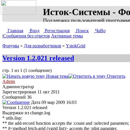
Исток-Системы - Ф
Поддержка пользователей программ
Главная
Вход
Регистрация
Поиск
ЧаВо
|
Сообщения без ответов
Активные темы
Форумы
»
Для разработчиков
»
YstokGrid
Version 1.2.021 released
стр. 1 из 1 (1 сообщение)
Новая тема
Ответить
Admin
Администратор
Зарегистрирован
11 окт 2011
Сообщений 36
Дата
09 мар 2009 16:03
Version 1.2.021 released
Выдержки из change.log
* utils.lisp:
** the add-record function accepts the :count and :selected paramters;
** #<method fetch-grid (ygrid list)> accepts the :plist paramter,