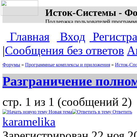
Исток-Системы - Ф
Поддержка пользователей программ
Главная
Вход
Регистр
|
Сообщения без ответов
А
Форумы
»
Программные комплексы и приложения
»
Исток-Сп
Разграничение полно
стр. 1 из 1 (сообщений 2)
Новая тема
Ответить
karamelika
Зарегистрирован
22 ноя 2